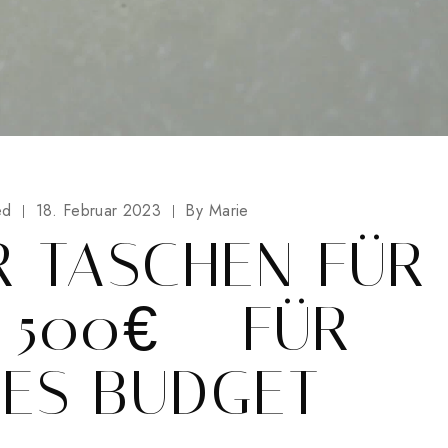
ed
18. Februar 2023
By
Marie
R TASCHEN FÜR
 500€ – FÜR
NES BUDGET