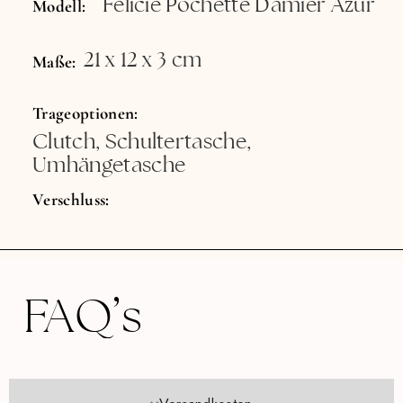
Félicie Pochette Damier Azur
Modell:
21 x 12 x 3 cm
Maße:
Trageoptionen:
Clutch, Schultertasche,
Umhängetasche
Verschluss:
FAQ’s