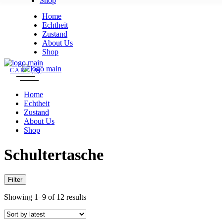
Shop
Skip
Home
to
Echtheit
the
Zustand
content
About Us
Shop
CART
(0)
Home
Echtheit
Zustand
About Us
Shop
Schultertasche
Filter
Showing 1–9 of 12 results