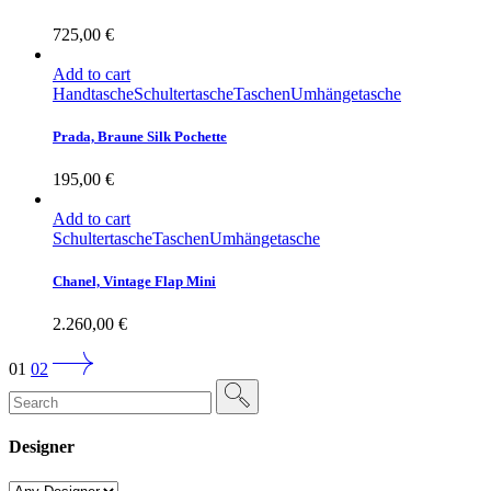
725,00
€
Add to cart
Handtasche
Schultertasche
Taschen
Umhängetasche
Prada, Braune Silk Pochette
195,00
€
Add to cart
Schultertasche
Taschen
Umhängetasche
Chanel, Vintage Flap Mini
2.260,00
€
01
02
Search
for:
Designer