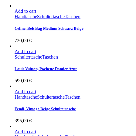
Add to cart
Handtasche
Schultertasche
Taschen
Celine, Belt Bag Medium Schwarz Beige
720,00
€
Add to cart
Schultertasche
Taschen
Louis Vuitton, Pochette Damier Azur
590,00
€
Add to cart
Handtasche
Schultertasche
Taschen
Fendi, Vintage Beige Schultertasche
395,00
€
Add to cart