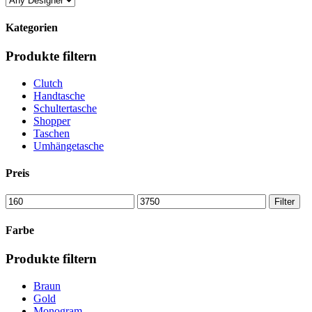
Kategorien
Produkte filtern
Clutch
Handtasche
Schultertasche
Shopper
Taschen
Umhängetasche
Preis
Min
Max
Filter
price
price
Farbe
Produkte filtern
Braun
Gold
Monogram