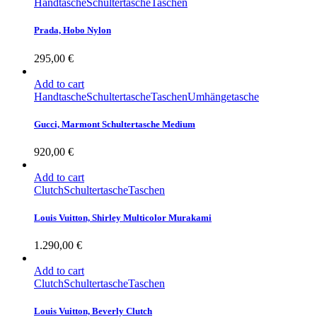
Handtasche
Schultertasche
Taschen
Prada, Hobo Nylon
295,00
€
Add to cart
Handtasche
Schultertasche
Taschen
Umhängetasche
Gucci, Marmont Schultertasche Medium
920,00
€
Add to cart
Clutch
Schultertasche
Taschen
Louis Vuitton, Shirley Multicolor Murakami
1.290,00
€
Add to cart
Clutch
Schultertasche
Taschen
Louis Vuitton, Beverly Clutch