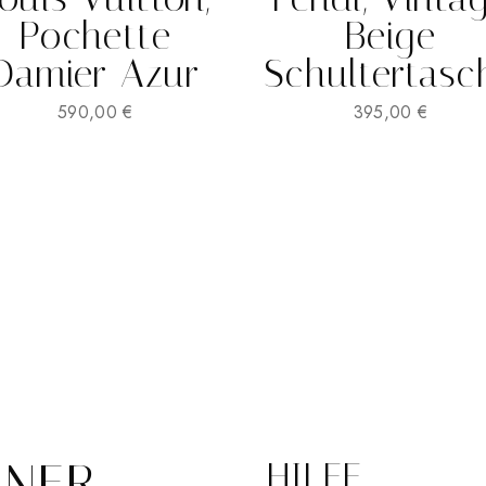
Pochette
Beige
Damier Azur
Schultertasc
590,00
€
395,00
€
INER
HILFE