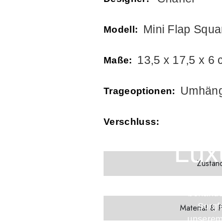
Mini Flap Squ
Modell:
13,5 x 17,5 x 6
Maße:
Umhäng
Trageoptionen:
Verschluss:
Lux
Zustan
Jed
behandel
Sorgfa
Material & 
unserem