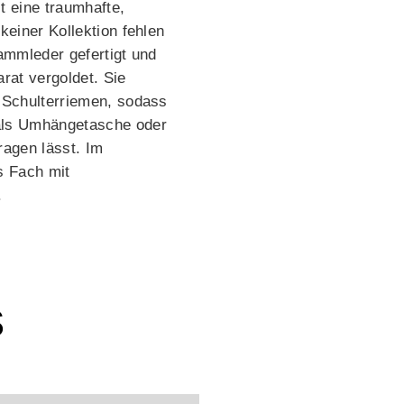
t eine traumhafte,
keiner Kollektion fehlen
Lammleder gefertigt und
arat vergoldet. Sie
n Schulterriemen, sodass
als Umhängetasche oder
ragen lässt. Im
s Fach mit
.
s