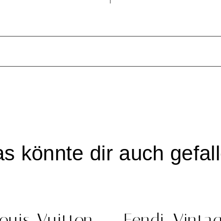
Suche nach besonderen Designer Taschen.
as könnte
dir
auch gefal
ouis Vuitton,
Fendi, Vinta