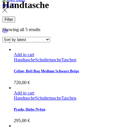
Handtasche
cart
(0)
Filter
Cart
Showing all 5 results
(0)
No products in the cart.
Add to cart
Handtasche
Schultertasche
Taschen
Celine, Belt Bag Medium Schwarz Beige
720,00
€
Add to cart
Handtasche
Schultertasche
Taschen
Prada, Hobo Nylon
295,00
€