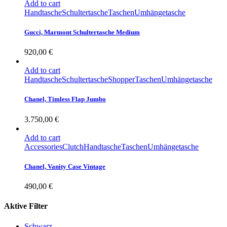
Add to cart
Handtasche
Schultertasche
Taschen
Umhängetasche
Gucci, Marmont Schultertasche Medium
920,00
€
Add to cart
Handtasche
Schultertasche
Shopper
Taschen
Umhängetasche
Chanel, Timless Flap Jumbo
3.750,00
€
Add to cart
Accessories
Clutch
Handtasche
Taschen
Umhängetasche
Chanel, Vanity Case Vintage
490,00
€
Aktive Filter
Schwarz