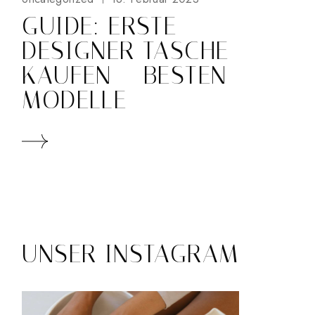
GUIDE: ERSTE
DESIGNER TASCHE
KAUFEN – BESTEN
MODELLE
UNSER INSTAGRAM