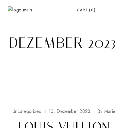
Skip
to
CART
(0)
the
content
DEZEMBER 2023
Uncategorized
10. Dezember 2023
By
Marie
LOUIS VUITTON