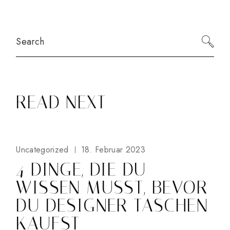
Search
READ NEXT
Uncategorized
18. Februar 2023
4 DINGE, DIE DU
WISSEN MUSST, BEVOR
DU DESIGNER TASCHEN
KAUFST