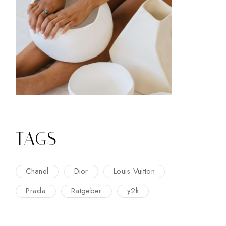
TAGS
Chanel
Dior
Louis Vuitton
Prada
Ratgeber
y2k