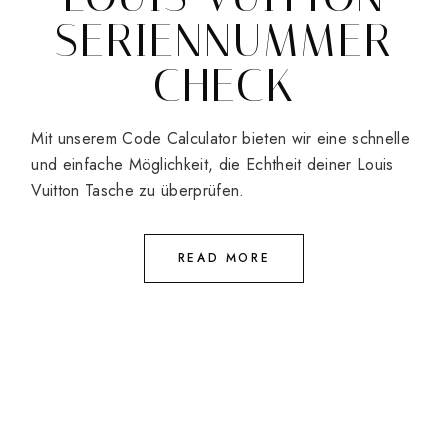
SERIENNUMMER
CHECK
Mit unserem Code Calculator bieten wir eine schnelle
und einfache Möglichkeit, die Echtheit deiner Louis
Vuitton Tasche zu überprüfen.
READ MORE