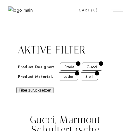
CART
(0)
AKTIVE FILTER
Product Designer:
Prada
Gucci
Product Material:
Leder
Stoff
Filter zurücksetzen
Gucci, Marmont
Schultertasche