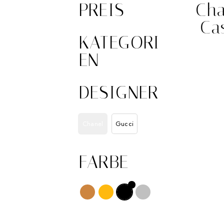
PREIS
Cha
Ca
KATEGORI
EN
DESIGNER
Chanel
Gucci
FARBE