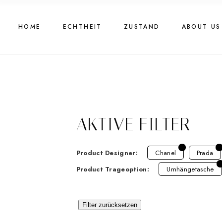
HOME
ECHTHEIT
ZUSTAND
ABOUT US
AKTIVE FILTER
Product Designer:
Chanel
Prada
Product Trageoption:
Umhängetasche
Filter zurücksetzen