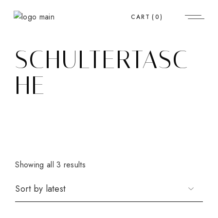
Skip
to
CART
(0)
the
content
SCHULTERTASC
HE
Showing all 3 results